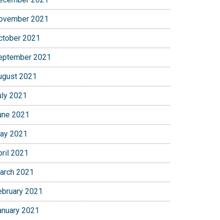
ovember 2021
ctober 2021
eptember 2021
ugust 2021
uly 2021
une 2021
ay 2021
pril 2021
arch 2021
ebruary 2021
anuary 2021