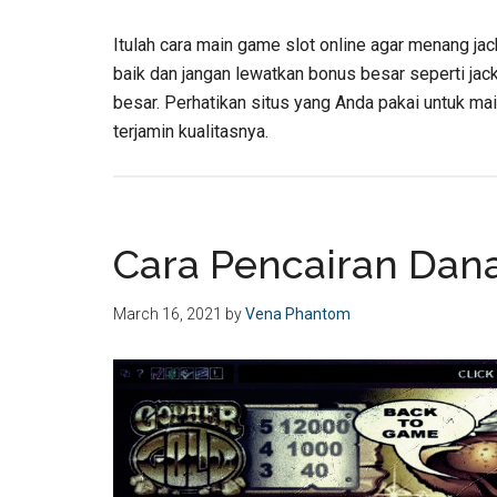
Itulah cara main game slot online agar menang jac
baik dan jangan lewatkan bonus besar seperti jac
besar. Perhatikan situs yang Anda pakai untuk mai
terjamin kualitasnya.
Cara Pencairan Dana
March 16, 2021
by
Vena Phantom