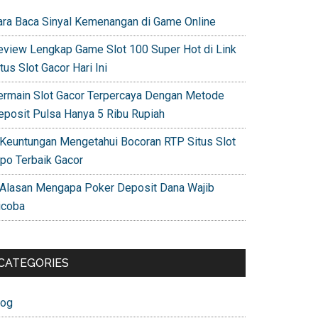
ara Baca Sinyal Kemenangan di Game Online
eview Lengkap Game Slot 100 Super Hot di Link
tus Slot Gacor Hari Ini
ermain Slot Gacor Terpercaya Dengan Metode
eposit Pulsa Hanya 5 Ribu Rupiah
 Keuntungan Mengetahui Bocoran RTP Situs Slot
po Terbaik Gacor
 Alasan Mengapa Poker Deposit Dana Wajib
icoba
CATEGORIES
log