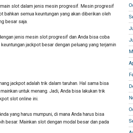
O
main slot dalam jenis mesin progresif. Mesin progresif
pot bahkan semua keuntungan yang akan diberikan oleh
S
ng besar saja.
J
 dengan jenis mesin slot progresif dan Anda bisa coba
J
 keuntungan jackpot besar dengan peluang yang terjamin
M
A
F
enang jackpot adalah trik dalam taruhan. Hal sama bisa
D
 mainkan untuk menang. Jadi, Anda bisa lakukan trik
N
ot slot online ini.
O
 Anda yang harus mumpuni, di mana Anda harus bisa
S
ih besar. Mainkan slot dengan modal besar dan pada
A