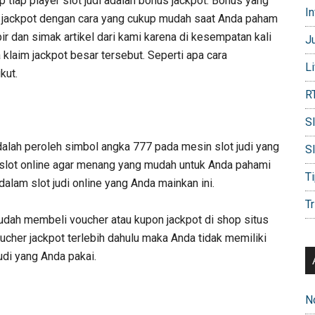
 tiap player slot judi adalah bonus jackpot. Bonus yang
I
s jackpot dengan cara yang cukup mudah saat Anda paham
 dan simak artikel dari kami karena di kesempatan kali
J
klaim jackpot besar tersebut. Seperti apa cara
L
kut.
R
Sl
dalah peroleh simbol angka 777 pada mesin slot judi yang
S
e slot online agar menang yang mudah untuk Anda pahami
T
dalam slot judi online yang Anda mainkan ini.
Tr
dah membeli voucher atau kupon jackpot di shop situs
ucher jackpot terlebih dahulu maka Anda tidak memiliki
judi yang Anda pakai.
N