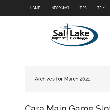
Skip
Skip
HOME
INFORMASI
TIPS
TRIK
to
to
main
primary
content
sidebar
Salt
Agen
Situs
Lake
Slot
Gacor
Baptist
No
Archives for March 2021
1
College
Indonesia
Cara Main Game Slo