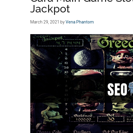
Jackpot
March 29, 2021
by
Vena Phantom