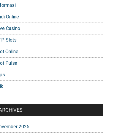
nformasi
udi Online
ive Casino
TP Slots
ot Online
lot Pulsa
ips
ik
ARCHIVES
ovember 2025