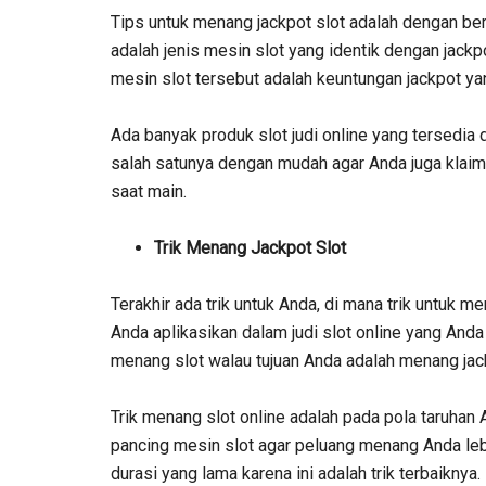
Tips untuk menang jackpot slot adalah dengan ber
adalah jenis mesin slot yang identik dengan jack
mesin slot tersebut adalah keuntungan jackpot ya
Ada banyak produk slot judi online yang tersedia
salah satunya dengan mudah agar Anda juga klaim
saat main.
Trik Menang Jackpot Slot
Terakhir ada trik untuk Anda, di mana trik untuk m
Anda aplikasikan dalam judi slot online yang Anda
menang slot walau tujuan Anda adalah menang jackp
Trik menang slot online adalah pada pola taruhan
pancing mesin slot agar peluang menang Anda leb
durasi yang lama karena ini adalah trik terbaiknya.