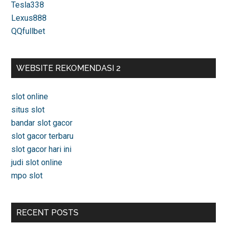
Tesla338
Lexus888
QQfullbet
WEBSITE REKOMENDASI 2
slot online
situs slot
bandar slot gacor
slot gacor terbaru
slot gacor hari ini
judi slot online
mpo slot
RECENT POSTS