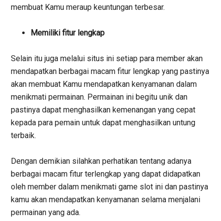
membuat Kamu meraup keuntungan terbesar.
Memiliki fitur lengkap
Selain itu juga melalui situs ini setiap para member akan
mendapatkan berbagai macam fitur lengkap yang pastinya
akan membuat Kamu mendapatkan kenyamanan dalam
menikmati permainan. Permainan ini begitu unik dan
pastinya dapat menghasilkan kemenangan yang cepat
kepada para pemain untuk dapat menghasilkan untung
terbaik.
Dengan demikian silahkan perhatikan tentang adanya
berbagai macam fitur terlengkap yang dapat didapatkan
oleh member dalam menikmati game slot ini dan pastinya
kamu akan mendapatkan kenyamanan selama menjalani
permainan yang ada.