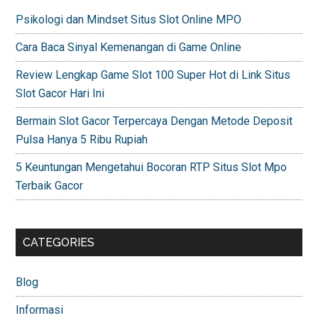
Psikologi dan Mindset Situs Slot Online MPO
Cara Baca Sinyal Kemenangan di Game Online
Review Lengkap Game Slot 100 Super Hot di Link Situs
Slot Gacor Hari Ini
Bermain Slot Gacor Terpercaya Dengan Metode Deposit
Pulsa Hanya 5 Ribu Rupiah
5 Keuntungan Mengetahui Bocoran RTP Situs Slot Mpo
Terbaik Gacor
CATEGORIES
Blog
Informasi