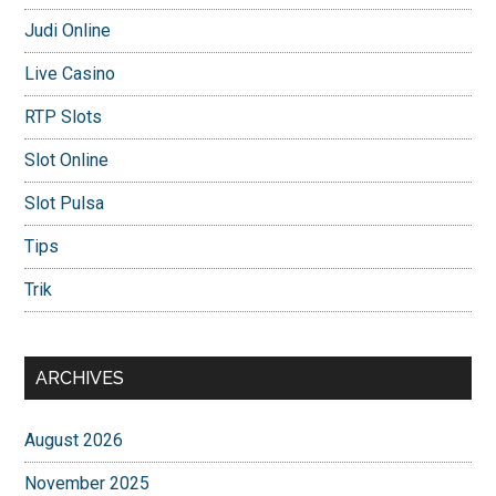
Judi Online
Live Casino
RTP Slots
Slot Online
Slot Pulsa
Tips
Trik
ARCHIVES
August 2026
November 2025