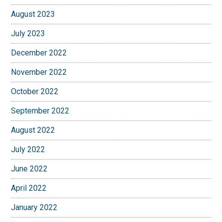
August 2023
July 2023
December 2022
November 2022
October 2022
September 2022
August 2022
July 2022
June 2022
April 2022
January 2022