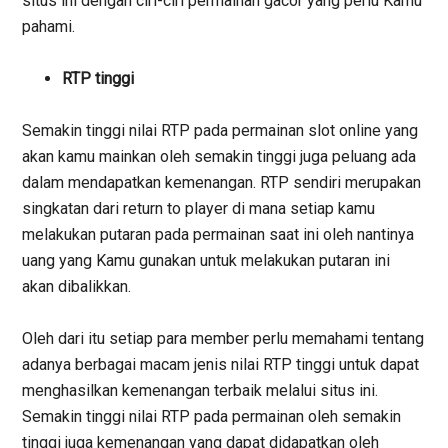
situs ini dengan ciri-ciri permainan gacor yang perlu Kamu
pahami.
RTP tinggi
Semakin tinggi nilai RTP pada permainan slot online yang
akan kamu mainkan oleh semakin tinggi juga peluang ada
dalam mendapatkan kemenangan. RTP sendiri merupakan
singkatan dari return to player di mana setiap kamu
melakukan putaran pada permainan saat ini oleh nantinya
uang yang Kamu gunakan untuk melakukan putaran ini
akan dibalikkan.
Oleh dari itu setiap para member perlu memahami tentang
adanya berbagai macam jenis nilai RTP tinggi untuk dapat
menghasilkan kemenangan terbaik melalui situs ini.
Semakin tinggi nilai RTP pada permainan oleh semakin
tinggi juga kemenangan yang dapat didapatkan oleh