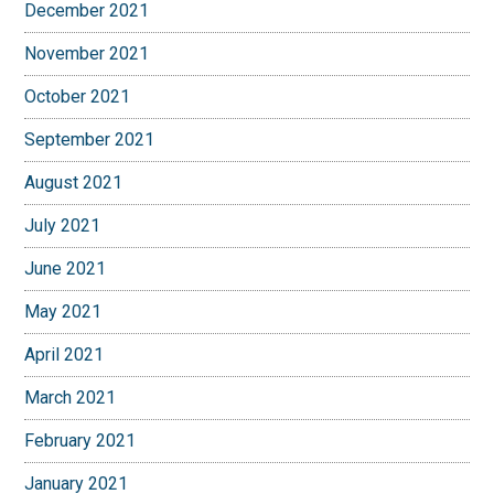
December 2021
November 2021
October 2021
September 2021
August 2021
July 2021
June 2021
May 2021
April 2021
March 2021
February 2021
January 2021