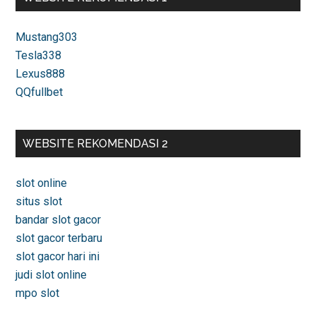
Mustang303
Tesla338
Lexus888
QQfullbet
WEBSITE REKOMENDASI 2
slot online
situs slot
bandar slot gacor
slot gacor terbaru
slot gacor hari ini
judi slot online
mpo slot