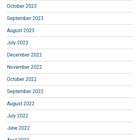
October 2023
September 2023
August 2023
July 2023
December 2022
November 2022
October 2022
September 2022
August 2022
July 2022
June 2022