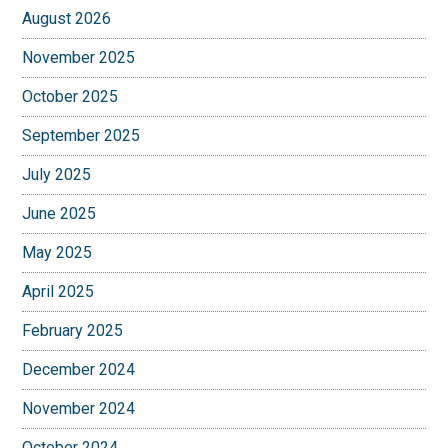
August 2026
November 2025
October 2025
September 2025
July 2025
June 2025
May 2025
April 2025
February 2025
December 2024
November 2024
October 2024