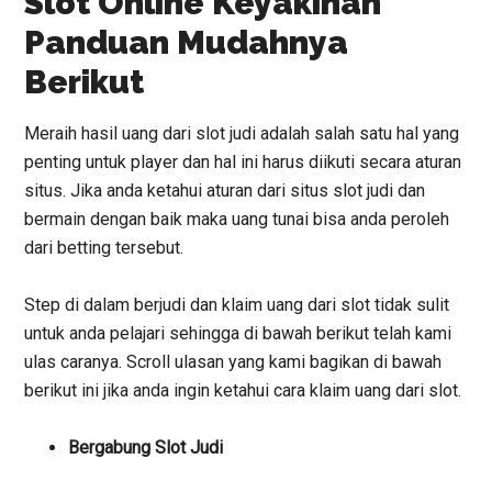
Slot Online Keyakinan
Panduan Mudahnya
Berikut
Meraih hasil uang dari slot judi adalah salah satu hal yang
penting untuk player dan hal ini harus diikuti secara aturan
situs. Jika anda ketahui aturan dari situs slot judi dan
bermain dengan baik maka uang tunai bisa anda peroleh
dari betting tersebut.
Step di dalam berjudi dan klaim uang dari slot tidak sulit
untuk anda pelajari sehingga di bawah berikut telah kami
ulas caranya. Scroll ulasan yang kami bagikan di bawah
berikut ini jika anda ingin ketahui cara klaim uang dari slot.
Bergabung Slot Judi