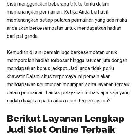
bisa menggunakan beberapa trik tertentu dalam
memenangkan permainan. Ketika Anda berhasil
memenangkan setiap putaran permainan yang ada maka
anda akan berkesempatan untuk mendapatkan hadiah
berlipat ganda.
Kemudian di sini pemain juga berkesempatan untuk
memperoleh hadiah terbesar hingga ratusan juta dengan
mendapatkan bonus jackpot. Jadi anda tidak perlu
khawatir Dalam situs terpercaya ini pemain akan
mendapatkan keuntungan melimpah serta layanan terbaik
dalam permainan. Lantas pelayanan terbaik apa saja yang
sudah disajikan pada situs resmi terpercaya ini?
Berikut Layanan Lengkap
Judi Slot Online Terbaik