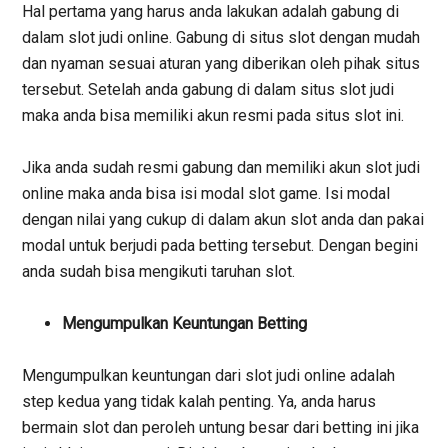
Hal pertama yang harus anda lakukan adalah gabung di
dalam slot judi online. Gabung di situs slot dengan mudah
dan nyaman sesuai aturan yang diberikan oleh pihak situs
tersebut. Setelah anda gabung di dalam situs slot judi
maka anda bisa memiliki akun resmi pada situs slot ini.
Jika anda sudah resmi gabung dan memiliki akun slot judi
online maka anda bisa isi modal slot game. Isi modal
dengan nilai yang cukup di dalam akun slot anda dan pakai
modal untuk berjudi pada betting tersebut. Dengan begini
anda sudah bisa mengikuti taruhan slot.
Mengumpulkan Keuntungan Betting
Mengumpulkan keuntungan dari slot judi online adalah
step kedua yang tidak kalah penting. Ya, anda harus
bermain slot dan peroleh untung besar dari betting ini jika