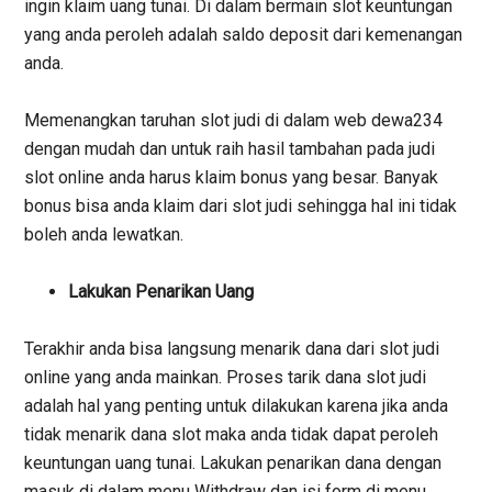
ingin klaim uang tunai. Di dalam bermain slot keuntungan
yang anda peroleh adalah saldo deposit dari kemenangan
anda.
Memenangkan taruhan slot judi di dalam web dewa234
dengan mudah dan untuk raih hasil tambahan pada judi
slot online anda harus klaim bonus yang besar. Banyak
bonus bisa anda klaim dari slot judi sehingga hal ini tidak
boleh anda lewatkan.
Lakukan Penarikan Uang
Terakhir anda bisa langsung menarik dana dari slot judi
online yang anda mainkan. Proses tarik dana slot judi
adalah hal yang penting untuk dilakukan karena jika anda
tidak menarik dana slot maka anda tidak dapat peroleh
keuntungan uang tunai.
Lakukan penarikan dana dengan
masuk di dalam menu Withdraw dan isi form di menu