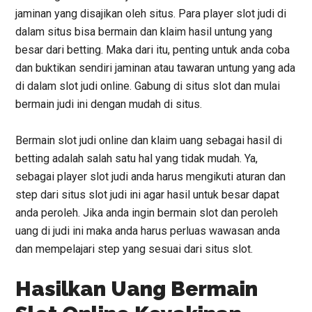
jaminan yang disajikan oleh situs. Para player slot judi di
dalam situs bisa bermain dan klaim hasil untung yang
besar dari betting. Maka dari itu, penting untuk anda coba
dan buktikan sendiri jaminan atau tawaran untung yang ada
di dalam slot judi online. Gabung di situs slot dan mulai
bermain judi ini dengan mudah di situs.
Bermain slot judi online dan klaim uang sebagai hasil di
betting adalah salah satu hal yang tidak mudah. Ya,
sebagai player slot judi anda harus mengikuti aturan dan
step dari situs slot judi ini agar hasil untuk besar dapat
anda peroleh. Jika anda ingin bermain slot dan peroleh
uang di judi ini maka anda harus perluas wawasan anda
dan mempelajari step yang sesuai dari situs slot.
Hasilkan Uang Bermain