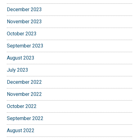
December 2023
November 2023
October 2023
September 2023
August 2023
July 2023
December 2022
November 2022
October 2022
September 2022
August 2022