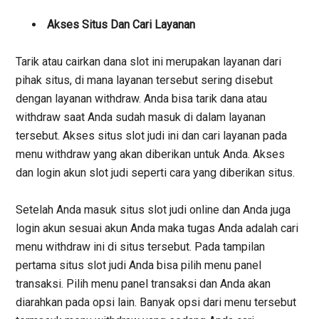
Akses Situs Dan Cari Layanan
Tarik atau cairkan dana slot ini merupakan layanan dari
pihak situs, di mana layanan tersebut sering disebut
dengan layanan withdraw. Anda bisa tarik dana atau
withdraw saat Anda sudah masuk di dalam layanan
tersebut. Akses situs slot judi ini dan cari layanan pada
menu withdraw yang akan diberikan untuk Anda. Akses
dan login akun slot judi seperti cara yang diberikan situs.
Setelah Anda masuk situs slot judi online dan Anda juga
login akun sesuai akun Anda maka tugas Anda adalah cari
menu withdraw ini di situs tersebut. Pada tampilan
pertama situs slot judi Anda bisa pilih menu panel
transaksi. Pilih menu panel transaksi dan Anda akan
diarahkan pada opsi lain. Banyak opsi dari menu tersebut