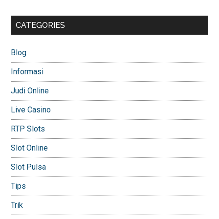
CATEGORIES
Blog
Informasi
Judi Online
Live Casino
RTP Slots
Slot Online
Slot Pulsa
Tips
Trik