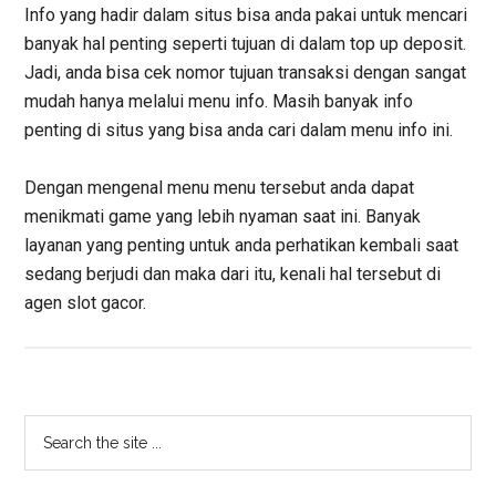
Info yang hadir dalam situs bisa anda pakai untuk mencari
banyak hal penting seperti tujuan di dalam top up deposit.
Jadi, anda bisa cek nomor tujuan transaksi dengan sangat
mudah hanya melalui menu info. Masih banyak info
penting di situs yang bisa anda cari dalam menu info ini.
Dengan mengenal menu menu tersebut anda dapat
menikmati game yang lebih nyaman saat ini.
Banyak
layanan yang penting untuk anda perhatikan kembali saat
sedang berjudi dan maka dari itu, kenali hal tersebut di
agen slot gacor.
Primary
Search
the
Sidebar
site