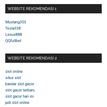
...
WEBSITE REKOMENDASI 1
Mustang303
Tesla338
Lexus888
QQfullbet
WEBSITE REKOMENDASI 2
slot online
situs slot
bandar slot gacor
slot gacor terbaru
slot gacor hari ini
judi slot online