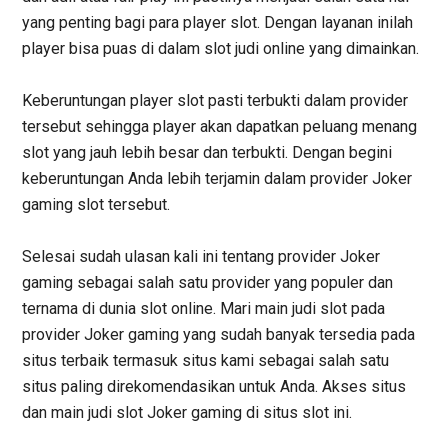
yang penting bagi para player slot. Dengan layanan inilah
player bisa puas di dalam slot judi online yang dimainkan.
Keberuntungan player slot pasti terbukti dalam provider
tersebut sehingga player akan dapatkan peluang menang
slot yang jauh lebih besar dan terbukti. Dengan begini
keberuntungan Anda lebih terjamin dalam provider Joker
gaming slot tersebut.
Selesai sudah ulasan kali ini tentang provider Joker
gaming sebagai salah satu provider yang populer dan
ternama di dunia slot online. Mari main judi slot pada
provider Joker gaming yang sudah banyak tersedia pada
situs terbaik termasuk situs kami sebagai salah satu
situs paling direkomendasikan untuk Anda. Akses situs
dan main judi slot Joker gaming di situs slot ini.