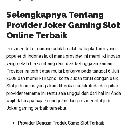
Selengkapnya Tentang
Provider Joker Gaming Slot
Online Terbaik
Provider Joker gaming adalah salah satu platform yang
populer di Indonesia, di mana provider ini memiliki inovasi
yang selalu berkembang dan tidak ketinggalan zaman.
Provider ini terbit atau mulai berkarya pada tanggal 6 Juli
2008 dan memiliki lisensi serta sudah teruji dengan baik.
Slot judi online yang akan diberikan untuk Anda dari pihak
provider ternama ini tentu saja unggul dan dari hal ini Anda
wajib tahu apa saja keunggulan dari provider slot judi
Joker gaming terbaik tersebut.
Provider Dengan Produk Game Slot Terbaik