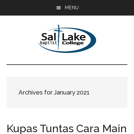
Skip
Skip
MENU
to
to
main
primary
content
sidebar
Salt
Agen
Situs
Lake
Slot
Gacor
Baptist
No
Archives for January 2021
1
College
Indonesia
Kupas Tuntas Cara Main