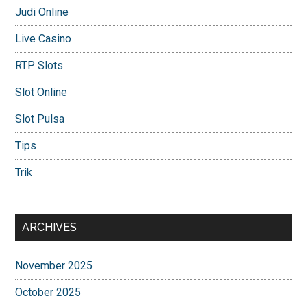
Judi Online
Live Casino
RTP Slots
Slot Online
Slot Pulsa
Tips
Trik
ARCHIVES
November 2025
October 2025