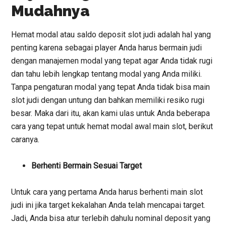
Mudahnya
Hemat modal atau saldo deposit slot judi adalah hal yang
penting karena sebagai player Anda harus bermain judi
dengan manajemen modal yang tepat agar Anda tidak rugi
dan tahu lebih lengkap tentang modal yang Anda miliki.
Tanpa pengaturan modal yang tepat Anda tidak bisa main
slot judi dengan untung dan bahkan memiliki resiko rugi
besar. Maka dari itu, akan kami ulas untuk Anda beberapa
cara yang tepat untuk hemat modal awal main slot, berikut
caranya.
Berhenti Bermain Sesuai Target
Untuk cara yang pertama Anda harus berhenti main slot
judi ini jika target kekalahan Anda telah mencapai target.
Jadi, Anda bisa atur terlebih dahulu nominal deposit yang