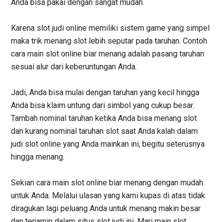
Anda bisa pakai dengan sangat mudah.
Karena slot judi online memiliki sistem game yang simpel
maka trik menang slot lebih seputar pada taruhan.
Contoh
cara main slot online biar menang adalah pasang taruhan
sesuai alur dari keberuntungan Anda.
Jadi, Anda bisa mulai dengan taruhan yang kecil hingga
Anda bisa klaim untung dari simbol yang cukup besar.
Tambah nominal taruhan ketika Anda bisa menang slot
dan kurang nominal taruhan slot saat Anda kalah dalam
judi slot online yang Anda mainkan ini, begitu seterusnya
hingga menang.
Sekian cara main slot online biar menang dengan mudah
untuk Anda. Melalui ulasan yang kami kupas di atas tidak
diragukan lagi peluang Anda untuk menang makin besar
dan terjamin dalam situs slot judi ini. Mari main slot