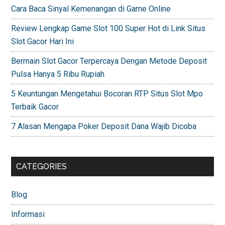
Cara Baca Sinyal Kemenangan di Game Online
Review Lengkap Game Slot 100 Super Hot di Link Situs
Slot Gacor Hari Ini
Bermain Slot Gacor Terpercaya Dengan Metode Deposit
Pulsa Hanya 5 Ribu Rupiah
5 Keuntungan Mengetahui Bocoran RTP Situs Slot Mpo
Terbaik Gacor
7 Alasan Mengapa Poker Deposit Dana Wajib Dicoba
CATEGORIES
Blog
Informasi