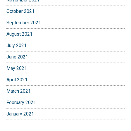
October 2021
September 2021
August 2021
July 2021
June 2021
May 2021
April 2021
March 2021
February 2021
January 2021