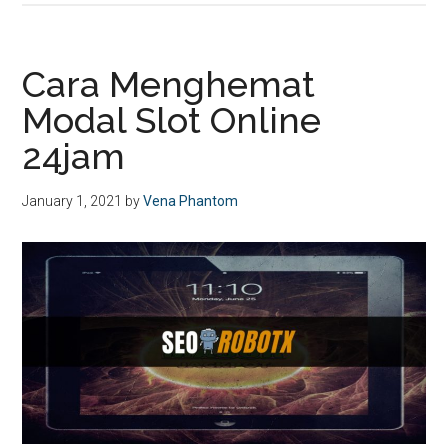
Cara Menghemat
Modal Slot Online
24jam
January 1, 2021
by
Vena Phantom