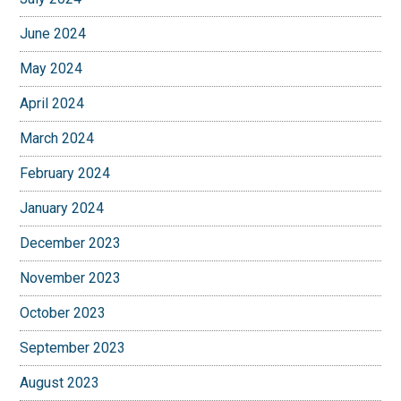
June 2024
May 2024
April 2024
March 2024
February 2024
January 2024
December 2023
November 2023
October 2023
September 2023
August 2023