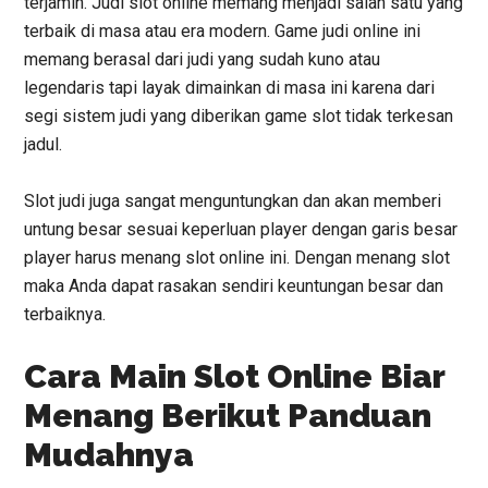
terjamin. Judi slot online memang menjadi salah satu yang
terbaik di masa atau era modern. Game judi online ini
memang berasal dari judi yang sudah kuno atau
legendaris tapi layak dimainkan di masa ini karena dari
segi sistem judi yang diberikan game slot tidak terkesan
jadul.
Slot judi juga sangat menguntungkan dan akan memberi
untung besar sesuai keperluan player dengan garis besar
player harus menang slot online ini. Dengan menang slot
maka Anda dapat rasakan sendiri keuntungan besar dan
terbaiknya.
Cara Main Slot Online Biar
Menang Berikut Panduan
Mudahnya