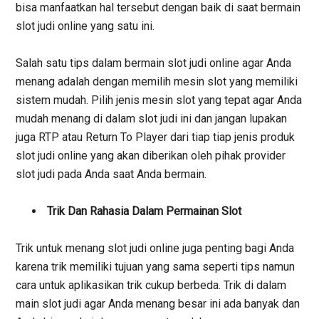
bisa manfaatkan hal tersebut dengan baik di saat bermain
slot judi online yang satu ini.
Salah satu tips dalam bermain slot judi online agar Anda
menang adalah dengan memilih mesin slot yang memiliki
sistem mudah. Pilih jenis mesin slot yang tepat agar Anda
mudah menang di dalam slot judi ini dan jangan lupakan
juga RTP atau Return To Player dari tiap tiap jenis produk
slot judi online yang akan diberikan oleh pihak provider
slot judi pada Anda saat Anda bermain.
Trik Dan Rahasia Dalam Permainan Slot
Trik untuk menang slot judi online juga penting bagi Anda
karena trik memiliki tujuan yang sama seperti tips namun
cara untuk aplikasikan trik cukup berbeda. Trik di dalam
main slot judi agar Anda menang besar ini ada banyak dan