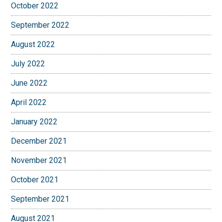
October 2022
September 2022
August 2022
July 2022
June 2022
April 2022
January 2022
December 2021
November 2021
October 2021
September 2021
August 2021