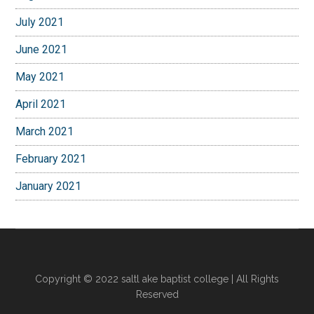
July 2021
June 2021
May 2021
April 2021
March 2021
February 2021
January 2021
Copyright © 2022 saltl ake baptist college | All Rights
Reserved