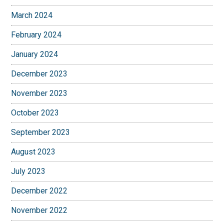
March 2024
February 2024
January 2024
December 2023
November 2023
October 2023
September 2023
August 2023
July 2023
December 2022
November 2022