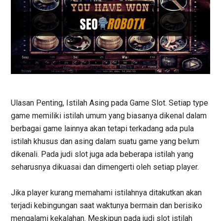
Ulasan Penting, Istilah Asing pada Game Slot. Setiap type
game memiliki istilah umum yang biasanya dikenal dalam
berbagai game lainnya akan tetapi terkadang ada pula
istilah khusus dan asing dalam suatu game yang belum
dikenali. Pada judi slot juga ada beberapa istilah yang
seharusnya dikuasai dan dimengerti oleh setiap player.
Jika player kurang memahami istilahnya ditakutkan akan
terjadi kebingungan saat waktunya bermain dan berisiko
mengalami kekalahan.
Meskipun pada judi slot istilah