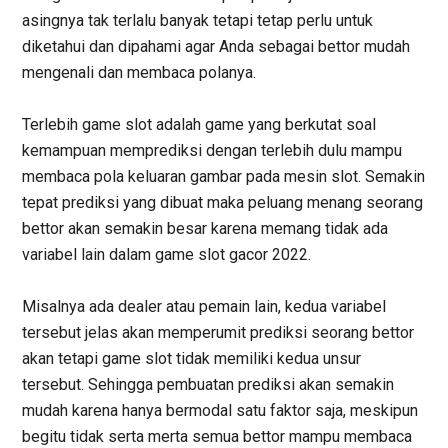
asingnya tak terlalu banyak tetapi tetap perlu untuk
diketahui dan dipahami agar Anda sebagai bettor mudah
mengenali dan membaca polanya.
Terlebih game slot adalah game yang berkutat soal
kemampuan memprediksi dengan terlebih dulu mampu
membaca pola keluaran gambar pada mesin slot. Semakin
tepat prediksi yang dibuat maka peluang menang seorang
bettor akan semakin besar karena memang tidak ada
variabel lain dalam game slot gacor 2022.
Misalnya ada dealer atau pemain lain, kedua variabel
tersebut jelas akan memperumit prediksi seorang bettor
akan tetapi game slot tidak memiliki kedua unsur
tersebut. Sehingga pembuatan prediksi akan semakin
mudah karena hanya bermodal satu faktor saja, meskipun
begitu tidak serta merta semua bettor mampu membaca