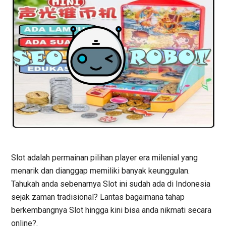
Slot adalah permainan pilihan player era milenial yang
menarik dan dianggap memiliki banyak keunggulan.
Tahukah anda sebenarnya Slot ini sudah ada di Indonesia
sejak zaman tradisional? Lantas bagaimana tahap
berkembangnya Slot hingga kini bisa anda nikmati secara
online?.