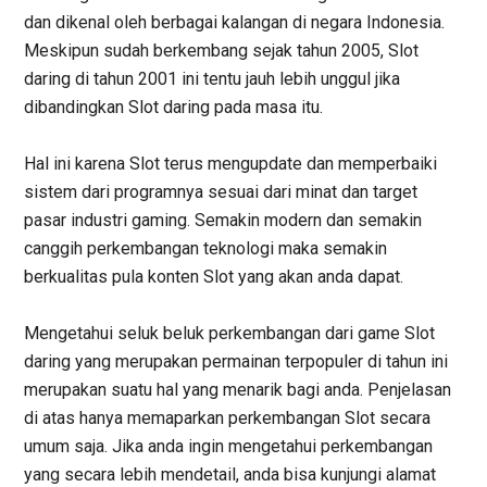
dan dikenal oleh berbagai kalangan di negara Indonesia.
Meskipun sudah berkembang sejak tahun 2005, Slot
daring di tahun 2001 ini tentu jauh lebih unggul jika
dibandingkan Slot daring pada masa itu.
Hal ini karena Slot terus mengupdate dan memperbaiki
sistem dari programnya sesuai dari minat dan target
pasar industri gaming. Semakin modern dan semakin
canggih perkembangan teknologi maka semakin
berkualitas pula konten Slot yang akan anda dapat.
Mengetahui seluk beluk perkembangan dari game Slot
daring yang merupakan permainan terpopuler di tahun ini
merupakan suatu hal yang menarik bagi anda. Penjelasan
di atas hanya memaparkan perkembangan Slot secara
umum saja. Jika anda ingin mengetahui perkembangan
yang secara lebih mendetail, anda bisa kunjungi alamat