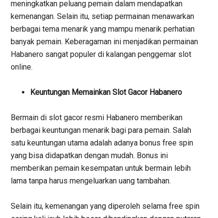
meningkatkan peluang pemain dalam mendapatkan
kemenangan. Selain itu, setiap permainan menawarkan
berbagai tema menarik yang mampu menarik perhatian
banyak pemain. Keberagaman ini menjadikan permainan
Habanero sangat populer di kalangan penggemar slot
online.
Keuntungan Memainkan Slot Gacor Habanero
Bermain di slot gacor resmi Habanero memberikan
berbagai keuntungan menarik bagi para pemain. Salah
satu keuntungan utama adalah adanya bonus free spin
yang bisa didapatkan dengan mudah. Bonus ini
memberikan pemain kesempatan untuk bermain lebih
lama tanpa harus mengeluarkan uang tambahan.
Selain itu, kemenangan yang diperoleh selama free spin