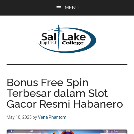
Skip
Skip
MENU
to
to
main
primary
content
sidebar
Salt
Agen
Situs
Lake
Slot
Bonus Free Spin
Gacor
Baptist
Terbesar dalam Slot
No
1
College
Gacor Resmi Habanero
Indonesia
May 18, 2025
by
Vena Phantom