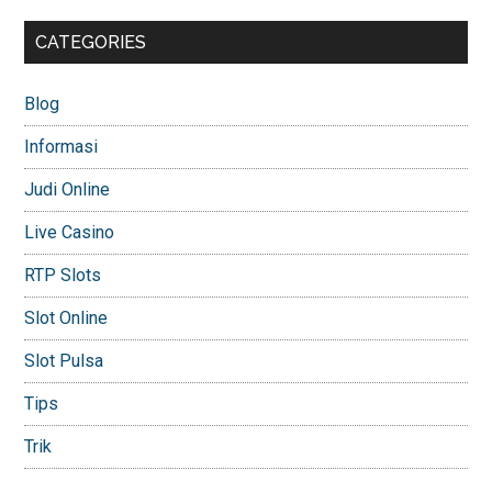
CATEGORIES
Blog
Informasi
Judi Online
Live Casino
RTP Slots
Slot Online
Slot Pulsa
Tips
Trik