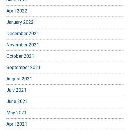
April 2022
January 2022
December 2021
November 2021
October 2021
September 2021
August 2021
July 2021
June 2021
May 2021
April 2021